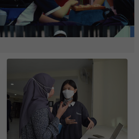
联
系
入
学
部
门
与
任
何
入
学
和