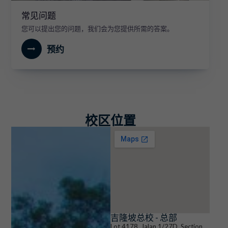
学
常见问题
校
相
您可以提出您的问题，我们会为您提供所需的答案。
关
的
预约
问
题
立即
咨询
校区位置
吉隆坡总校 - 总部
Lot 4178, Jalan 1/27D, Section