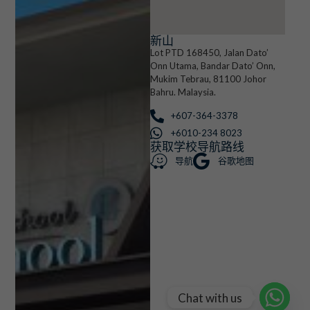
新山
Lot PTD 168450, Jalan Dato’
Onn Utama, Bandar Dato’ Onn,
Mukim Tebrau, 81100 Johor
Bahru. Malaysia.
+607-364-3378
+6010-234 8023
获取学校导航路线
导航
谷歌地图
Chat with us